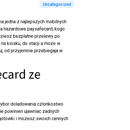
Uncategorized
na jedna z najlepszych mobilnych
wa hazardowe paysafecard, kogo
edziesz bezplatne przelewy po
 na kiosku, do stacji a moze w
j, od przyjemnie przebiegaja w
ecard ze
wybor doladowania czlonkostwo
nie powinien ujawniac zadnych
 gotowki i mozesz swoich cennych