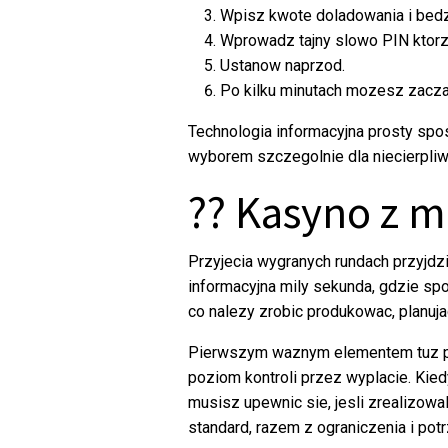
Wpisz kwote doladowania i bed
Wprowadz tajny slowo PIN ktorzy
Ustanow naprzod.
Po kilku minutach mozesz zacza
Technologia informacyjna prosty spos
wyborem szczegolnie dla niecierpliw
?? Kasyno z 
Przyjecia wygranych rundach przyjdz
informacyjna mily sekunda, gdzie spo
co nalezy zrobic produkowac, planuja
Pierwszym waznym elementem tuz prz
poziom kontroli przez wyplacie. K
musisz upewnic sie, jesli zrealizowa
standard, razem z ograniczenia i pot