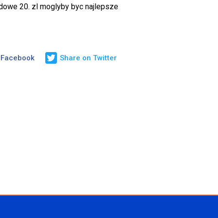
dowe 20. zl moglyby byc najlepsze
 Facebook
Share on Twitter