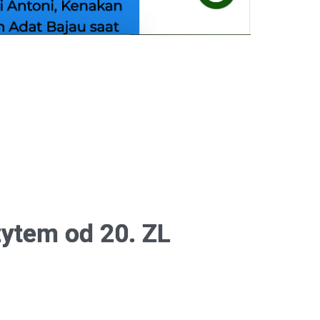
ytem od 20. ZL