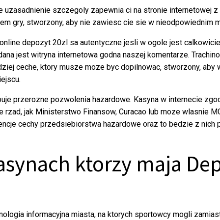
 uzasadnienie szczegoly zapewnia ci na stronie internetowej 
tem gry, stworzony, aby nie zawiesc cie sie w nieodpowiednim 
nline depozyt 20zl sa autentyczne jesli w ogole jest calkowicie 
 dana jest witryna internetowa godna naszej komentarze. Trachin
dziej ceche, ktory musze moze byc dopilnowac, stworzony, aby 
ejscu.
uje przerozne pozwolenia hazardowe. Kasyna w internecie zgod
e rzad, jak Ministerstwo Finansow, Curacao lub moze wlasnie M
icencje cechy przedsiebiorstwa hazardowe oraz to bedzie z nich
asynach ktorzy maja De
nologia informacyjna miasta, na ktorych sportowcy mogli zamia