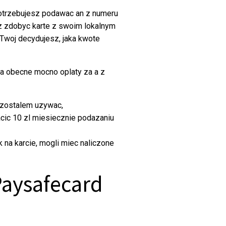
 potrzebujesz podawac an z numeru
sz zdobyc karte z swoim lokalnym
 Twoj decydujesz, jaka kwote
sa obecne mocno oplaty za a z
 zostalem uzywac,
cic 10 zl miesiecznie podazaniu
 na karcie, mogli miec naliczone
Paysafecard