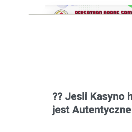
?? Jesli Kasyno
jest Autentyczne