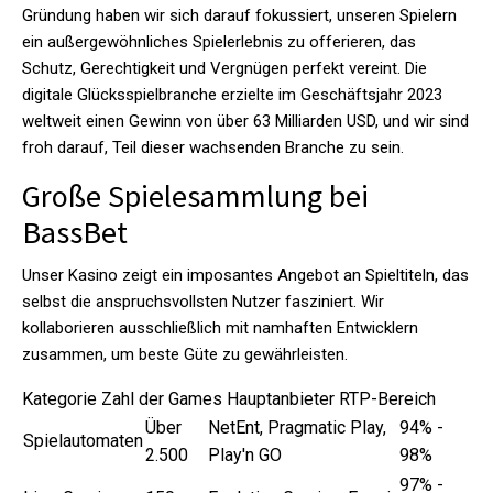
Gründung haben wir sich darauf fokussiert, unseren Spielern
ein außergewöhnliches Spielerlebnis zu offerieren, das
Schutz, Gerechtigkeit und Vergnügen perfekt vereint. Die
digitale Glücksspielbranche erzielte im Geschäftsjahr 2023
weltweit einen Gewinn von über 63 Milliarden USD, und wir sind
froh darauf, Teil dieser wachsenden Branche zu sein.
Große Spielesammlung bei
BassBet
Unser Kasino zeigt ein imposantes Angebot an Spieltiteln, das
selbst die anspruchsvollsten Nutzer fasziniert. Wir
kollaborieren ausschließlich mit namhaften Entwicklern
zusammen, um beste Güte zu gewährleisten.
Kategorie Zahl der Games Hauptanbieter RTP-Bereich
Über
NetEnt, Pragmatic Play,
94% -
Spielautomaten
2.500
Play'n GO
98%
97% -