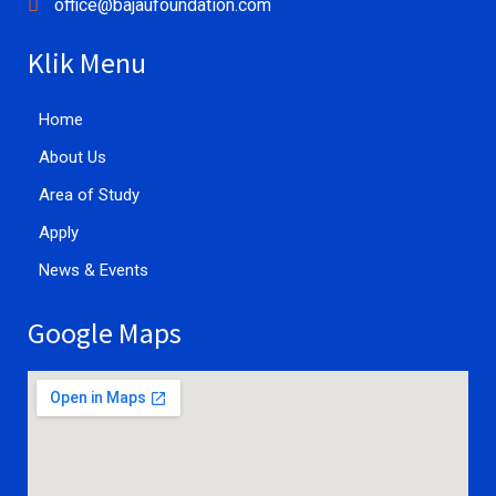
office@bajaufoundation.com
Klik Menu
Home
About Us
Area of Study
Apply
News & Events
Google Maps