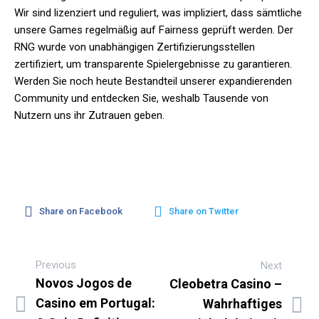
Wir sind lizenziert und reguliert, was impliziert, dass sämtliche
unsere Games regelmäßig auf Fairness geprüft werden. Der
RNG wurde von unabhängigen Zertifizierungsstellen
zertifiziert, um transparente Spielergebnisse zu garantieren.
Werden Sie noch heute Bestandteil unserer expandierenden
Community und entdecken Sie, weshalb Tausende von
Nutzern uns ihr Zutrauen geben.
Share on Facebook
Share on Twitter
Previous
Next
Novos Jogos de
Cleobetra Casino –
Casino em Portugal:
Wahrhaftiges