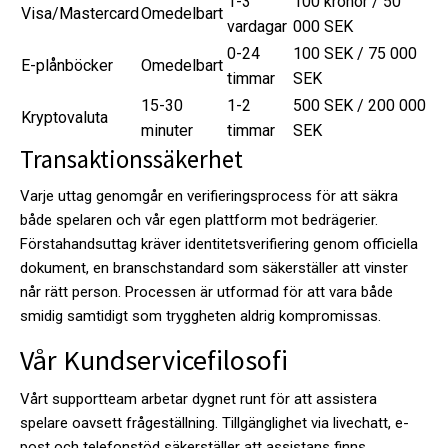
1-3
100 kronor / 50
Visa/Mastercard
Omedelbart
vardagar
000 SEK
0-24
100 SEK / 75 000
E-plånböcker
Omedelbart
timmar
SEK
15-30
1-2
500 SEK / 200 000
Kryptovaluta
minuter
timmar
SEK
Transaktionssäkerhet
Varje uttag genomgår en verifieringsprocess för att säkra
både spelaren och vår egen plattform mot bedrägerier.
Förstahandsuttag kräver identitetsverifiering genom officiella
dokument, en branschstandard som säkerställer att vinster
når rätt person. Processen är utformad för att vara både
smidig samtidigt som tryggheten aldrig kompromissas.
Vår Kundservicefilosofi
Vårt supportteam arbetar dygnet runt för att assistera
spelare oavsett frågeställning. Tillgänglighet via livechatt, e-
post och telefonstöd säkerställer att assistans finns