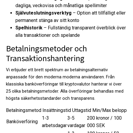
dagliga, veckovisa och månatliga spellimiter
Självuteslutningsverktyg
– Option att tillfälligt eller
permanent stänga av sitt konto
Spelhistorik
– Fullständig transparent överblick över
alla transaktioner och spelande
Betalningsmetoder och
Transaktionshantering
Vi erbjuder ett brett spektrum av betalningsalternativ
anpassade för den moderna moderna användaren. Från
klassiska banköverföringar till kryptovalutor hanterar vi över
25 olika betalningsmetoder. Alla överföringar behandlas med
högsta säkerhetsstandarder och transparens.
Betalningsmetod Insättningstid Uttagstid Min/Max belopp
1-3
3-5
200 kronor / 100
Banköverföring
arbetsdagar
vardagar
000 SEK