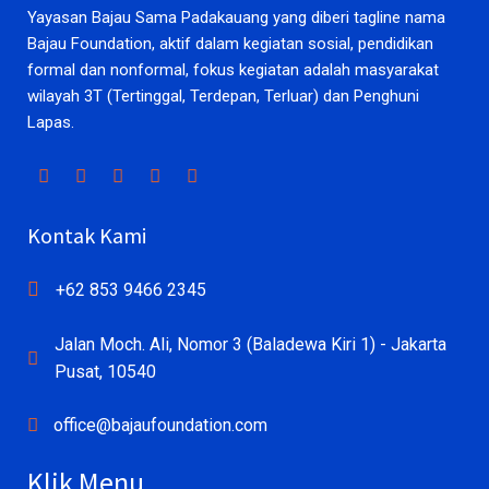
Yayasan Bajau Sama Padakauang yang diberi tagline nama
Bajau Foundation, aktif dalam kegiatan sosial, pendidikan
formal dan nonformal, fokus kegiatan adalah masyarakat
wilayah 3T (Tertinggal, Terdepan, Terluar) dan Penghuni
Lapas.
Kontak Kami
+62 853 9466 2345
Jalan Moch. Ali, Nomor 3 (Baladewa Kiri 1) - Jakarta
Pusat, 10540
office@bajaufoundation.com
Klik Menu