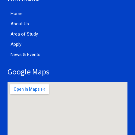
Home
About Us
Area of Study
Apply
News & Events
Google Maps