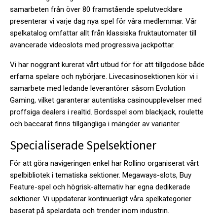
samarbeten från över 80 framstående spelutvecklare
presenterar vi varje dag nya spel för våra medlemmar. Vår
spelkatalog omfattar allt från klassiska fruktautomater till
avancerade videoslots med progressiva jackpottar.
Vi har noggrant kurerat vårt utbud för för att tillgodose både
erfarna spelare och nybörjare. Livecasinosektionen kör vi i
samarbete med ledande leverantörer såsom Evolution
Gaming, vilket garanterar autentiska casinoupplevelser med
proffsiga dealers i realtid. Bordsspel som blackjack, roulette
och baccarat finns tillgängliga i mängder av varianter.
Specialiserade Spelsektioner
För att göra navigeringen enkel har Rollino organiserat vårt
spelbibliotek i tematiska sektioner. Megaways-slots, Buy
Feature-spel och högrisk-alternativ har egna dedikerade
sektioner. Vi uppdaterar kontinuerligt våra spelkategorier
baserat på spelardata och trender inom industrin.